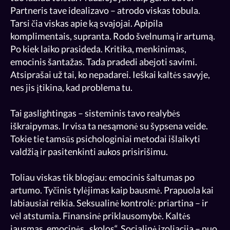
Partneris tave idealizavo – atrodo viskas tobula.
Tarsi čia viskas apie ką svajojai. Apipila
komplimentais, supranta. Rodo švelnumą ir artumą.
Po kiek laiko prasideda. Kritika, menkinimas,
emocinis šantažas. Tada pradedi abejoti savimi.
Atsiprašai už tai, ko nepadarei. Ieškai kaltės savyje,
nes jis įtikina, kad problema tu.
Tai gaslightingas – sisteminis tavo realybės
iškraipymas. Ir visa ta nesąmonė su šypsena veide.
Tokie tie tamsūs psichologiniai metodai išlaikyti
valdžią ir pasitenkinti aukos prisirišimu.
Toliau viskas tik blogiau: emocinis šaltumas po
artumo. Tyčinis tylėjimas kaip bausmė. Prapuola kai
labiausiai reikia. Seksualinė kontrolė: priartina – ir
vėl atstumia. Finansinė priklausomybė. Kaltės
jausmas, emocinės „skolos“. Socialinė izoliacija – nuo