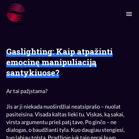
Gaslighting: Kaip atpažinti
emocinę manipuliaciją
Ar tai pažįstama?
Jis ar ji niekada nuoširdžiai neatsiprašo – nuolat
pasiteisina. Visada kaltas lieki tu. Viskas, ką sakai,
virsta argumentu prieš patį tave. Po ginčo – ne
dialogas, o baudžianti tyla. Kuo daugiau stengiesi,
tuo labiau tolsta. Pradžioje juk taip gerai buvo.