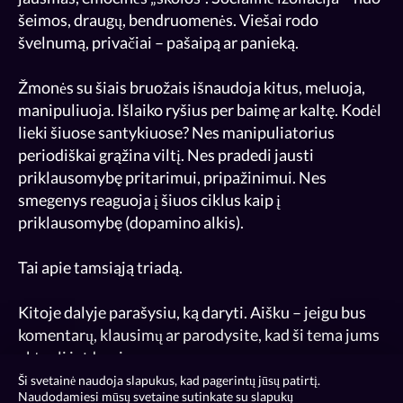
šeimos, draugų, bendruomenės. Viešai rodo
švelnumą, privačiai – pašaipą ar panieką.
Žmonės su šiais bruožais išnaudoja kitus, meluoja,
manipuliuoja. Išlaiko ryšius per baimę ar kaltę. Kodėl
lieki šiuose santykiuose? Nes manipuliatorius
periodiškai grąžina viltį. Nes pradedi jausti
priklausomybę pritarimui, pripažinimui. Nes
smegenys reaguoja į šiuos ciklus kaip į
priklausomybę (dopamino alkis).
Tai apie tamsiąją triadą.
Kitoje dalyje parašysiu, ką daryti. Aišku – jeigu bus
komentarų, klausimų ar parodysite, kad ši tema jums
aktuali ir įdomi.
Ši svetainė naudoja slapukus, kad pagerintų jūsų patirtį.
Naudodamiesi mūsų svetaine sutinkate su slapukų
#gaslighting #emocinėmanipuliacija