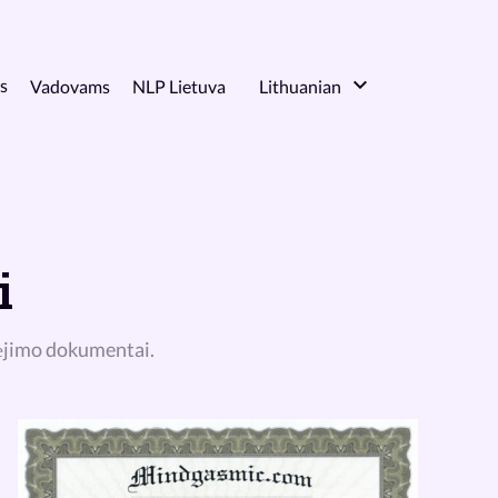
s
Vadovams
NLP Lietuva
Lithuanian
i
lėjimo dokumentai.